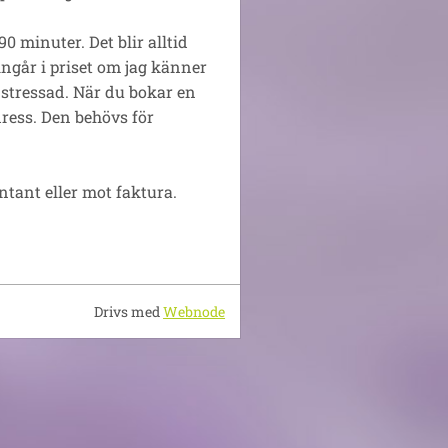
0 minuter. Det blir alltid
ngår i priset om jag känner
g stressad. När du bokar en
dress. Den behövs för
ntant eller mot faktura.
Drivs med
Webnode