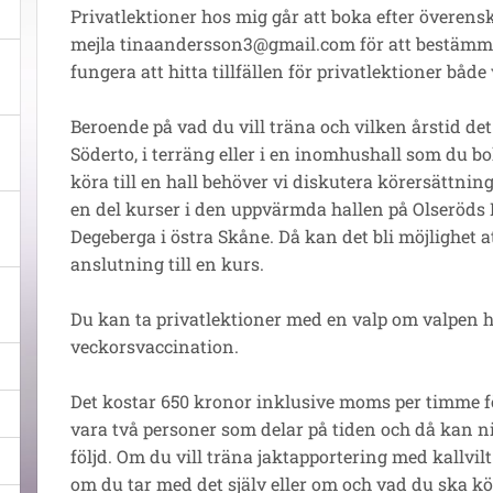
Privatlektioner hos mig går att boka efter överensk
mejla tinaandersson3@gmail.com för att bestämma
fungera att hitta tillfällen för privatlektioner både
Beroende på vad du vill träna och vilken årstid de
Söderto, i terräng eller i en inomhushall som du bo
köra till en hall behöver vi diskutera körersättning 
en del kurser i den uppvärmda hallen på Olseröd
Degeberga i östra Skåne. Då kan det bli möjlighet a
anslutning till en kurs.
Du kan ta privatlektioner med en valp om valpen ha
veckorsvaccination.
Det kostar 650 kronor inklusive moms per timme fö
vara två personer som delar på tiden och då kan ni t
följd. Om du vill träna jaktapportering med kallvi
om du tar med det själv eller om och vad du ska k