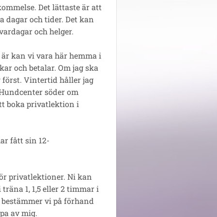
ommelse. Det lättaste är att
 dagar och tider. Det kan
 vardagar och helger.
t är kan vi vara här hemma i
kar och betalar. Om jag ska
först. Vintertid håller jag
s Hundcenter söder om
tt boka privatlektion i
r fått sin 12-
r privatlektioner. Ni kan
räna 1, 1,5 eller 2 timmar i
lt bestämmer vi på förhand
öpa av mig.