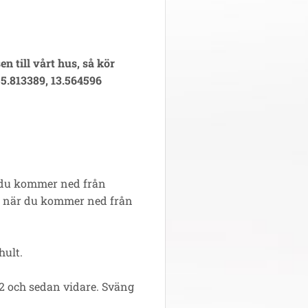
n till vårt hus, så kör
55.813389, 13.564596
 du kommer ned från
r när du kommer ned från
hult.
22 och sedan vidare. Sväng