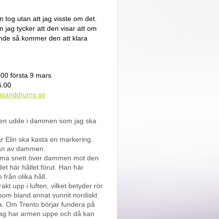
tog utan att jag visste om det.
n jag tycker att den visar att om
nde så kommer den att klara
00 första 9 mars
6.00
gsanddrums.se
liten udde i dammen som jag ska
är Elin ska kasta en markering.
idan av dammen.
simma snett över dammen mot den
t här hållet förut. Han här
rån olika håll.
akt upp i luften, vilket betyder rör
 som bland annat vunnit nordiskt
. Om Trento börjar fundera på
 jag har armen uppe och då kan