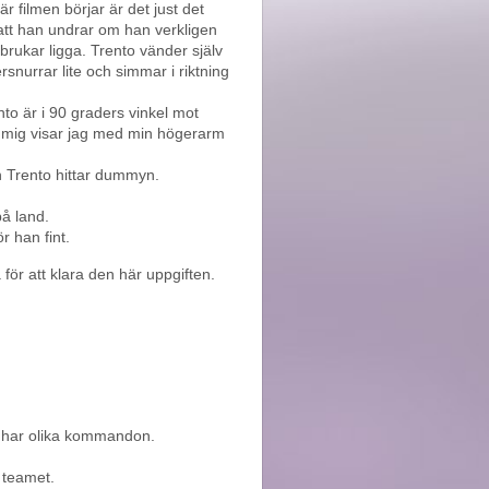
 filmen börjar är det just det
 att han undrar om han verkligen
 brukar ligga. Trento vänder själv
snurrar lite och simmar i riktning
ento är i 90 graders vinkel mot
t mig visar jag med min högerarm
h Trento hittar dummyn.
på land.
 han fint.
ör att klara den här uppgiften.
de har olika kommandon.
 teamet.