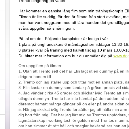
Trento dirigering på vatten
Här kommer en ganska lång film som min träningskompis Elin 
Filmen är lite suddig, för den är filmad från stort avstånd, me
man har varit noggrann med att lära hunden det grundlägga
svåra uppgifter så småningom.
På tal om det. Följande kursplatser är lediga i vår:
1 plats på unghundskurs 6 måndagseftermiddagar 13.30-16.
3 platser kvar på träning med kallvilt tisdag 10 mars 13.00-1
www.do
Du hittar mer information om hur du anmäler dig på
Om uppgiften på filmen:
1. Utan att Trento sett det har Elin lagt ut en dummy på en 
dirigera honom till.
2. Trento och jag ställer upp och tittar mot en annan plats, d
3. Elin kastar en dummy som landar på gräset precis vid s
4. Jag vänder cirka 45 grader och skickar iväg Trento att 
utlagda dummyn. Trento har inte hämtat på den udden från de
däremot hämtat många gånger på ön eller på andra sidan ön f
5. När jag skickat iväg Trento fortsätter jag att hålla min arm r
dig bort från mig. Det har jag lärt mig av Trentos uppfödare,
lagmästerskap i working test för golden med Trentos mamma
om han simmar åt rätt håll och sneglar bakåt så ser han att