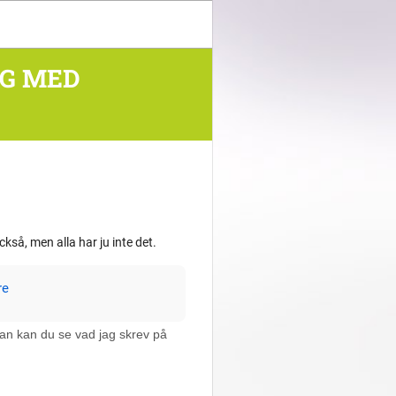
NG MED
kså, men alla har ju inte det.
re
edan kan du se vad jag skrev på