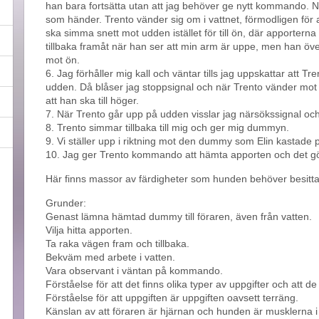
han bara fortsätta utan att jag behöver ge nytt kommando. När
som händer. Trento vänder sig om i vattnet, förmodligen för
ska simma snett mot udden istället för till ön, där apporterna
tillbaka framåt när han ser att min arm är uppe, men han över
mot ön.
6. Jag förhåller mig kall och väntar tills jag uppskattar att Tr
udden. Då blåser jag stoppsignal och när Trento vänder mo
att han ska till höger.
7. När Trento går upp på udden visslar jag närsökssignal oc
8. Trento simmar tillbaka till mig och ger mig dummyn.
9. Vi ställer upp i riktning mot den dummy som Elin kastade 
10. Jag ger Trento kommando att hämta apporten och det gör
Här finns massor av färdigheter som hunden behöver besitta f
Grunder:
Genast lämna hämtad dummy till föraren, även från vatten.
Vilja hitta apporten.
Ta raka vägen fram och tillbaka.
Bekväm med arbete i vatten.
Vara observant i väntan på kommando.
Förståelse för att det finns olika typer av uppgifter och att 
Förståelse för att uppgiften är uppgiften oavsett terräng.
Känslan av att föraren är hjärnan och hunden är musklerna i