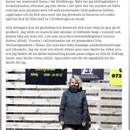
henne var materialet fanns i vår klubbstuga. Själv var jag tävlingsledare i
brukslydnaden, eftersom jag inte tävlar i det själv. Det var mycket att hålla
reda på, men jag hann med två små promenader med pojkarna mellan
uppdragen och de fick vara med när jag plockade in banorna och under
agilityn fick de följa med in i klubbstugan en stund.
Alla deltagare fick en goodiebag och dessutom fick man välja en grej på ett
prisbord. Jag valde en manick som skickar ut doftande ånga i rummet och
ändrar färg om man vill. Lite som min stora freestylehögtalare (minus
doften, alltså). Vinsten i rallylydnaden var ett presentkort från
Wellnesspunkten i Skåne, där man kan boka massage, ansiktsbehandlingar
och liknande. Jag var med och styrde vilken gren som skulle ha vilket pris
och jag tänkte att en sådan behandling kunde passa någon av alla de duktiga
tanter som skulle vinna rallyn. Jag trodde inte för ett ögonblick att det
skulle bli jag.