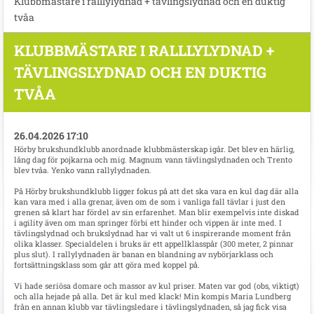
Klubbmästare i ralllylydnad + tävlingslydnad och en duktig
tvåa
KLUBBMÄSTARE I RALLLYLYDNAD +
TÄVLINGSLYDNAD OCH EN DUKTIG
TVÅA
26.04.2026 17:10
Hörby brukshundklubb anordnade klubbmästerskap igår. Det blev en härlig,
lång dag för pojkarna och mig. Magnum vann tävlingslydnaden och Trento
blev tvåa. Yenko vann rallylydnaden.
På Hörby brukshundklubb ligger fokus på att det ska vara en kul dag där alla
kan vara med i alla grenar, även om de som i vanliga fall tävlar i just den
grenen så klart har fördel av sin erfarenhet. Man blir exempelvis inte diskad
i agility även om man springer förbi ett hinder och vippen är inte med. I
tävlingslydnad och brukslydnad har vi valt ut 6 inspirerande moment från
olika klasser. Specialdelen i bruks är ett appellklasspår (300 meter, 2 pinnar
plus slut). I rallylydnaden är banan en blandning av nybörjarklass och
fortsättningsklass som går att göra med koppel på.
Vi hade seriösa domare och massor av kul priser. Maten var god (obs, viktigt)
och alla hejade på alla. Det är kul med klack! Min kompis Maria Lundberg
från en annan klubb var tävlingsledare i tävlingslydnaden, så jag fick visa