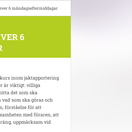
iever 6 måndagseftermiddagar
VER 6
R
kurs inom jaktapportering
 är viktigt: villiga
hitta det som ska
a vad som ska göras och
, förståelse för att
samheten med föraren, att
erräng, uppmärksam vid