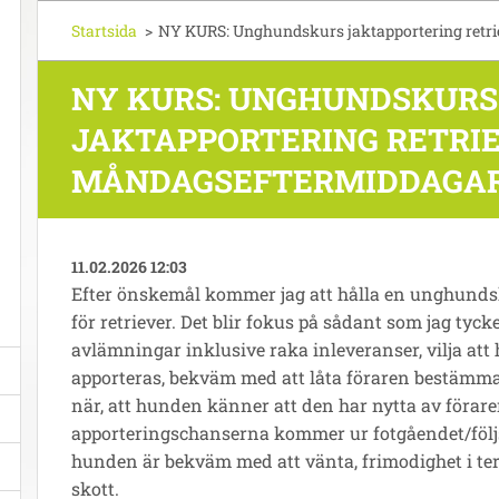
Startsida
>
NY KURS: Unghundskurs jaktapportering retr
NY KURS: UNGHUNDSKURS
JAKTAPPORTERING RETRIE
MÅNDAGSEFTERMIDDAGA
11.02.2026 12:03
Efter önskemål kommer jag att hålla en unghunds
för retriever. Det blir fokus på sådant som jag tycker
avlämningar inklusive raka inleveranser, vilja att 
apporteras, bekväm med att låta föraren bestämm
när, att hunden känner att den har nytta av föraren
apporteringschanserna kommer ur fotgåendet/följ
hunden är bekväm med att vänta, frimodighet i t
skott.