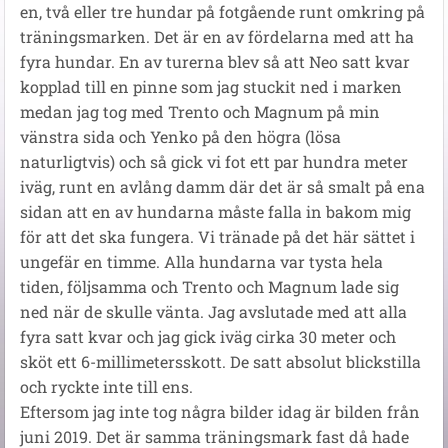
en, två eller tre hundar på fotgående runt omkring på
träningsmarken. Det är en av fördelarna med att ha
fyra hundar. En av turerna blev så att Neo satt kvar
kopplad till en pinne som jag stuckit ned i marken
medan jag tog med Trento och Magnum på min
vänstra sida och Yenko på den högra (lösa
naturligtvis) och så gick vi fot ett par hundra meter
iväg, runt en avlång damm där det är så smalt på ena
sidan att en av hundarna måste falla in bakom mig
för att det ska fungera. Vi tränade på det här sättet i
ungefär en timme. Alla hundarna var tysta hela
tiden, följsamma och Trento och Magnum lade sig
ned när de skulle vänta. Jag avslutade med att alla
fyra satt kvar och jag gick iväg cirka 30 meter och
sköt ett 6-millimetersskott. De satt absolut blickstilla
och ryckte inte till ens.
Eftersom jag inte tog några bilder idag är bilden från
juni 2019. Det är samma träningsmark fast då hade