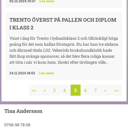
02.12.2024 19:37
Läs mera
TRENTO ÖVERST PÅ PALLEN OCH DIPLOM
I KLASS 2
Vinst i dag för Trento i lydnadsklass 2 och tillräckligt höga
poäng för det som kallas förstapris. Nu har han tre sådana
och därmed titeln LD2. Veberöds brukshundklubb hade
fått ihop många sponsorer, så det blev flera roliga kassar
att titta i när vi kom hem. Direkt efter tävlingen ville...
24.11.2024 18:02
Läs mera
<<
<
3
4
5
6
7
>
>>
Tina Andersson
0708-98 78 08