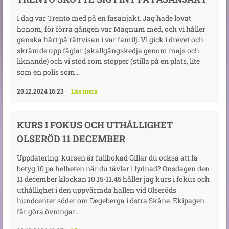
I dag var Trento med på en fasanjakt. Jag hade lovat
honom, för förra gången var Magnum med, och vi håller
ganska hårt på rättvisan i vår familj. Vi gick i drevet och
skrämde upp fåglar (skallgångskedja genom majs och
liknande) och vi stod som stopper (stilla på en plats, lite
som en polis som...
20.12.2024 16:23
Läs mera
KURS I FOKUS OCH UTHÅLLIGHET
OLSERÖD 11 DECEMBER
Uppdatering: kursen är fullbokad Gillar du också att få
betyg 10 på helheten när du tävlar i lydnad? Onsdagen den
11 december klockan 10.15-11.45 håller jag kurs i fokus och
uthållighet i den uppvärmda hallen vid Olseröds
hundcenter söder om Degeberga i östra Skåne. Ekipagen
får göra övningar...